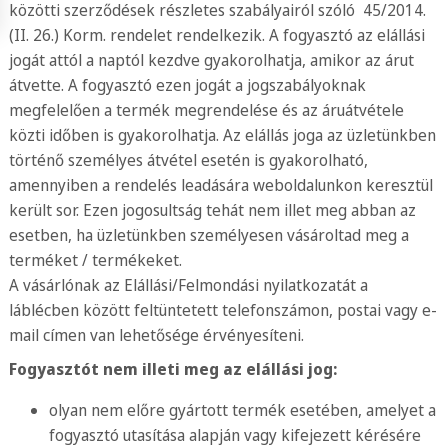
közötti szerződések részletes szabályairól szóló 45/2014.
(II. 26.) Korm. rendelet rendelkezik. A fogyasztó az elállási
jogát attól a naptól kezdve gyakorolhatja, amikor az árut
átvette. A fogyasztó ezen jogát a jogszabályoknak
megfelelően a termék megrendelése és az áruátvétele
közti időben is gyakorolhatja. Az elállás joga az üzletünkben
történő személyes átvétel esetén is gyakorolható,
amennyiben a rendelés leadására weboldalunkon keresztül
került sor. Ezen jogosultság tehát nem illet meg abban az
esetben, ha üzletünkben személyesen vásároltad meg a
terméket / termékeket.
A vásárlónak az Elállási/Felmondási nyilatkozatát a
láblécben között feltüntetett telefonszámon, postai vagy e-
mail címen van lehetősége érvényesíteni.
Fogyasztót nem illeti meg az elállási jog:
olyan nem előre gyártott termék esetében, amelyet a
fogyasztó utasítása alapján vagy kifejezett kérésére