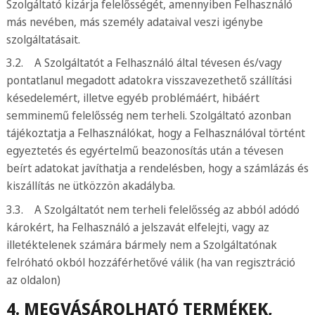
Szolgáltató kizárja felelősségét, amennyiben Felhasználó
más nevében, más személy adataival veszi igénybe
szolgáltatásait.
3.2. A Szolgáltatót a Felhasználó által tévesen és/vagy
pontatlanul megadott adatokra visszavezethető szállítási
késedelemért, illetve egyéb problémáért, hibáért
semminemű felelősség nem terheli. Szolgáltató azonban
tájékoztatja a Felhasználókat, hogy a Felhasználóval történt
egyeztetés és egyértelmű beazonosítás után a tévesen
beírt adatokat javíthatja a rendelésben, hogy a számlázás és
kiszállítás ne ütközzön akadályba.
3.3. A Szolgáltatót nem terheli felelősség az abból adódó
károkért, ha Felhasználó a jelszavát elfelejti, vagy az
illetéktelenek számára bármely nem a Szolgáltatónak
felróható okból hozzáférhetővé válik (ha van regisztráció
az oldalon)
4. MEGVÁSÁROLHATÓ TERMÉKEK,