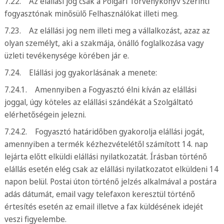
7.22. Az elállási jog csak a Polgári Törvénykönyv szerinti
fogyasztónak minősülő Felhasználókat illeti meg.
7.23. Az elállási jog nem illeti meg a vállalkozást, azaz az
olyan személyt, aki a szakmája, önálló foglalkozása vagy
üzleti tevékenysége körében jár e.
7.24. Elállási jog gyakorlásának a menete:
7.24.1. Amennyiben a Fogyasztó élni kíván az elállási
joggal, úgy köteles az elállási szándékát a Szolgáltató
elérhetőségein jelezni.
7.24.2. Fogyasztó határidőben gyakorolja elállási jogát,
amennyiben a termék kézhezvételétől számított 14. nap
lejárta előtt elküldi elállási nyilatkozatát. Írásban történő
elállás esetén elég csak az elállási nyilatkozatot elküldeni 14
napon belül. Postai úton történő jelzés alkalmával a postára
adás dátumát, email vagy telefaxon keresztül történő
értesítés esetén az email illetve a fax küldésének idejét
veszi figyelembe.