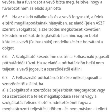
vevőre, ha a fuvarozót a vevő bízta meg, feltéve, hogy a
fuvarozót nem az eladó ajánlotta.
6.5. Ha az eladó vállalkozás és a vevő fogyasztó, a felek
eltérő megállapodásának hiányában, az eladó (jelen ÁSZF
szerint: Szolgáltató) a szerződés megkötését követően
késedelem nélkül, de legkésőbb harminc napon belül
köteles a vevő (Felhasználó) rendelkezésére bocsátani a
dolgot.
6.6. A Szolgáltató késedelme esetén a Felhasználó jogosult
póthatáridőt tűzni. Ha az eladó a póthatáridőn belül nem
teljesít, a vevő jogosult a szerződéstől elállni.
6.7. A Felhasználó póthatáridő tűzése nélkül jogosult a
szerződéstől elállni, ha
a) a Szolgáltató a szerződés teljesítését megtagadta; vagy
b) a szerződést a felek megállapodása szerint vagy a
szolgáltatás felismerhető rendeltetésénél fogva a
meghatározott teljesítési időben - és nem máskor - kellett