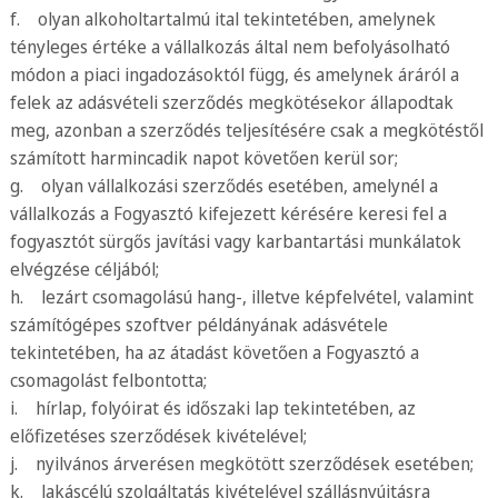
f. olyan alkoholtartalmú ital tekintetében, amelynek
tényleges értéke a vállalkozás által nem befolyásolható
módon a piaci ingadozásoktól függ, és amelynek áráról a
felek az adásvételi szerződés megkötésekor állapodtak
meg, azonban a szerződés teljesítésére csak a megkötéstől
számított harmincadik napot követően kerül sor;
g. olyan vállalkozási szerződés esetében, amelynél a
vállalkozás a Fogyasztó kifejezett kérésére keresi fel a
fogyasztót sürgős javítási vagy karbantartási munkálatok
elvégzése céljából;
h. lezárt csomagolású hang-, illetve képfelvétel, valamint
számítógépes szoftver példányának adásvétele
tekintetében, ha az átadást követően a Fogyasztó a
csomagolást felbontotta;
i. hírlap, folyóirat és időszaki lap tekintetében, az
előfizetéses szerződések kivételével;
j. nyilvános árverésen megkötött szerződések esetében;
k. lakáscélú szolgáltatás kivételével szállásnyújtásra