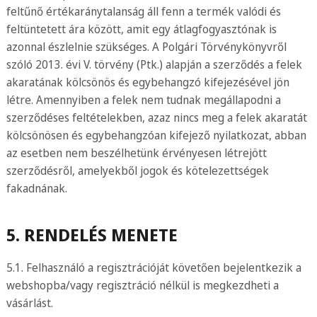
feltűnő értékaránytalanság áll fenn a termék valódi és
feltüntetett ára között, amit egy átlagfogyasztónak is
azonnal észlelnie szükséges. A Polgári Törvénykönyvről
szóló 2013. évi V. törvény (Ptk.) alapján a szerződés a felek
akaratának kölcsönös és egybehangzó kifejezésével jön
létre. Amennyiben a felek nem tudnak megállapodni a
szerződéses feltételekben, azaz nincs meg a felek akaratát
kölcsönösen és egybehangzóan kifejező nyilatkozat, abban
az esetben nem beszélhetünk érvényesen létrejött
szerződésről, amelyekből jogok és kötelezettségek
fakadnának.
5. RENDELÉS MENETE
5.1. Felhasználó a regisztrációját követően bejelentkezik a
webshopba/vagy regisztráció nélkül is megkezdheti a
vásárlást.