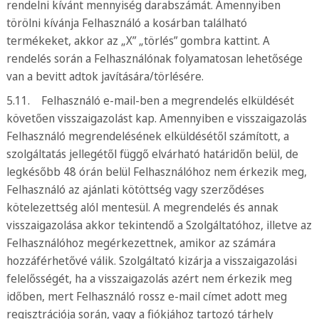
rendelni kívánt mennyiség darabszámát. Amennyiben
törölni kívánja Felhasználó a kosárban található
termékeket, akkor az „X” „törlés” gombra kattint. A
rendelés során a Felhasználónak folyamatosan lehetősége
van a bevitt adtok javítására/törlésére.
5.11. Felhasználó e-mail-ben a megrendelés elküldését
követően visszaigazolást kap. Amennyiben e visszaigazolás
Felhasználó megrendelésének elküldésétől számított, a
szolgáltatás jellegétől függő elvárható határidőn belül, de
legkésőbb 48 órán belül Felhasználóhoz nem érkezik meg,
Felhasználó az ajánlati kötöttség vagy szerződéses
kötelezettség alól mentesül. A megrendelés és annak
visszaigazolása akkor tekintendő a Szolgáltatóhoz, illetve az
Felhasználóhoz megérkezettnek, amikor az számára
hozzáférhetővé válik. Szolgáltató kizárja a visszaigazolási
felelősségét, ha a visszaigazolás azért nem érkezik meg
időben, mert Felhasználó rossz e-mail címet adott meg
regisztrációja során, vagy a fiókjához tartozó tárhely