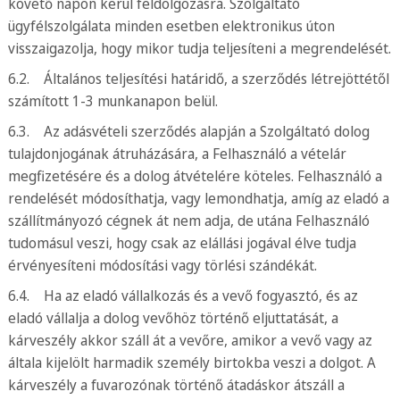
követő napon kerül feldolgozásra. Szolgáltató
ügyfélszolgálata minden esetben elektronikus úton
visszaigazolja, hogy mikor tudja teljesíteni a megrendelését.
6.2. Általános teljesítési határidő, a szerződés létrejöttétől
számított 1-3 munkanapon belül.
6.3. Az adásvételi szerződés alapján a Szolgáltató dolog
tulajdonjogának átruházására, a Felhasználó a vételár
megfizetésére és a dolog átvételére köteles. Felhasználó a
rendelését módosíthatja, vagy lemondhatja, amíg az eladó a
szállítmányozó cégnek át nem adja, de utána Felhasználó
tudomásul veszi, hogy csak az elállási jogával élve tudja
érvényesíteni módosítási vagy törlési szándékát.
6.4. Ha az eladó vállalkozás és a vevő fogyasztó, és az
eladó vállalja a dolog vevőhöz történő eljuttatását, a
kárveszély akkor száll át a vevőre, amikor a vevő vagy az
általa kijelölt harmadik személy birtokba veszi a dolgot. A
kárveszély a fuvarozónak történő átadáskor átszáll a