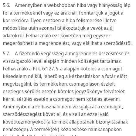
5.6. Amennyiben a webshopban hiba vagy hiányosság lép
fel a termékeknél vagy az áraknál, fenntartjuk a jogot a
korrekcióra. Ilyen esetben a hiba felismerése illetve
módosítása után azonnal tájékoztatjuk a vevőt az új
adatokról. Felhasználó ezt követően még egyszer
megerősítheti a megrendelést, vagy elállhat a szerződéstől.
5.7. A fizetendő végösszeg a megrendelés összesítése és
visszaigazoló levél alapján minden költséget tartalmaz.
Felhasználó a Ptk. 6:127. §-a alapján köteles a csomagot
késedelem nélkül, lehetőleg a kézbesítéskor a futár előtt
megvizsgálni, és termékeken, csomagoláson észlelt
esetleges sérülés esetén köteles jegyzőkönyv felvételét
kérni, sérülés esetén a csomagot nem köteles átvenni.
Amennyiben a Felhasználó nem vizsgálja át a csomagot,
szerződésszegést követ el, és viseli az ezzel való
következményeket (a termék állapotának bizonyításának
nehézsége). A termék(ek) kézbesítése munkanapokon