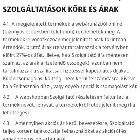
SZOLGÁLTATÁSOK KÖRE ÉS ÁRAK
4.1. A megjelenített termékek a webáruházból online
(bizonyos esetekben telefonon) rendelhetők meg. A
termékekre vonatkozóan megjelenített árak forintban
értendők, bruttó árak (tehát tartalmazzák a törvényben
előírt 27%-os áfát, illetve, ha a Szolgáltató áfa mentesen
számláz, az árak a fizetendő összegek), azonban nem
tartalmazzák a szállítással, fizetéssel kapcsolatos díjakat.
Külön csomagolási költség -nem kerül felszámításra, kivéve
ha a Felhasználó dísz-, vagy egyéb speciális csomagolást kér.
4.2. A webshopban Szolgáltató részletesen feltünteti a
termék nevét, leírását, a termékekről fotót jelenít meg (ha
lehetséges).
4.3. Amennyiben akciós ár kerül bevezetésre, Szolgáltató
teljes körűen tájékoztatja Felhasználókat az akcióról és
annak pontos időtartamáról.