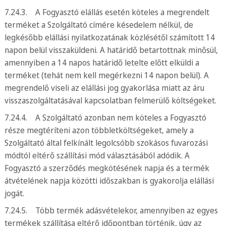
7.24.3. A Fogyasztó elállás esetén köteles a megrendelt
terméket a Szolgáltató címére késedelem nélkül, de
legkésőbb elállási nyilatkozatának közlésétől számított 14
napon belül visszaküldeni. A határidő betartottnak minősül,
amennyiben a 14 napos határidő letelte előtt elküldi a
terméket (tehát nem kell megérkezni 14 napon belül). A
megrendelő viseli az elállási jog gyakorlása miatt az áru
visszaszolgáltatásával kapcsolatban felmerülő költségeket.
7.24.4. A Szolgáltató azonban nem köteles a Fogyasztó
része megtéríteni azon többletköltségeket, amely a
Szolgáltató által felkínált legolcsóbb szokásos fuvarozási
módtól eltérő szállítási mód választásából adódik. A
Fogyasztó a szerződés megkötésének napja és a termék
átvételének napja közötti időszakban is gyakorolja elállási
jogát.
7.24.5. Több termék adásvételekor, amennyiben az egyes
termékek szállítása eltérő időpontban történik, úgy az