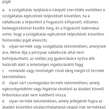
jogát
a. a szolgáltatás nyújtására irányuló szerződés esetében a
szolgáltatás egészének teljesítését követően, ha a
vállalkozás a teljesítést a Fogyasztó kifejezett, előzetes
beleegyezésével kezdte meg, és a fogyasztó tudomásul
vette, hogy a szolgáltatás egészének teljesítését követően
felmondási jogát elveszíti;
b. olyan termék vagy szolgáltatás tekintetében, amelynek
ára, illetve díja a pénzpiac vállalkozás által nem
befolyásolható, az elállási jog gyakorlására nyitva álló
határidő alatt is lehetséges ingadozásától függ;
c. romlandó vagy minőségét rövid ideig megőrző termék
tekintetében;
d. olyan zárt csomagolású termék tekintetében, amely
egészségvédelmi vagy higiéniai okokból az átadást követő
felbontása után nem küldhető vissza;
e. olyan termék tekintetében, amely jellegénél fogva az
átadást követően elválaszthatatlanul vegyül más termékkel;