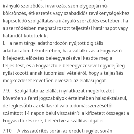
irányuló szerződés, fuvarozás, személygépjármű-
kölcsönzés, étkeztetés vagy szabadidős tevékenységekhez
kapcsolódó szolgáltatásra irányuló szerződés esetében, ha
a szerződésben meghatározott teljesítési határnapot vagy
határidőt kötöttek ki;
l. a nem tárgyi adathordozón nyújtott digitális
adattartalom tekintetében, ha a vállalkozás a Fogyasztó
kifejezett, előzetes beleegyezésével kezdte meg a
teljesítést, és a Fogyasztó e beleegyezésével egyidejűleg
nyilatkozott annak tudomásul vételéről, hogy a teljesítés
megkezdését követően elveszíti az elállási jogát.
7.9. Szolgáltató az elállási nyilatkozat megérkeztét
követően a fenti jogszabályok értelmében haladéktalanul,
de legkésőbb az elállásról való tudomásszerzésétől
számított 14 napon belül visszatéríti a kifizetett összeget a
Fogyasztó részére, beleértve a szállítási díjat is.
7.10. A visszatérítés során az eredeti ügylet során