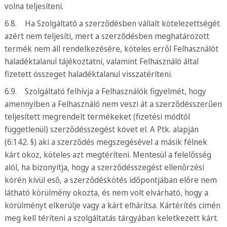
volna teljesíteni.
6.8. Ha Szolgáltató a szerződésben vállalt kötelezettségét
azért nem teljesíti, mert a szerződésben meghatározott
termék nem áll rendelkezésére, köteles erről Felhasználót
haladéktalanul tájékoztatni, valamint Felhasználó által
fizetett összeget haladéktalanul visszatéríteni.
6.9. Szolgáltató felhívja a Felhasználók figyelmét, hogy
amennyiben a Felhasználó nem veszi át a szerződésszerűen
teljesített megrendelt termékeket (fizetési módtól
függetlenül) szerződésszegést követ el. A Ptk. alapján
(6:142. §) aki a szerződés megszegésével a másik félnek
kárt okoz, köteles azt megtéríteni. Mentesül a felelősség
alól, ha bizonyítja, hogy a szerződésszegést ellenőrzési
körén kívül eső, a szerződéskötés időpontjában előre nem
látható körülmény okozta, és nem volt elvárható, hogy a
körülményt elkerülje vagy a kárt elhárítsa. Kártérítés címén
meg kell téríteni a szolgáltatás tárgyában keletkezett kárt.