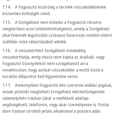
7.14. A fogyasztó kizárólag a termék visszaküldésének
közvetlen költségét viseli.
7.15. A Szolgáltató nem köteles a Fogyasztó részére
megtéríteni azon többletköltségeket, amely a Szolgáltató
által felkínált legolcsóbb szokásos fuvarozási módtól eltérő
szállítási mód választásából adódik.
7.16. A visszatérítést Szolgáltató mindaddig
visszatarthatja, amíg vissza nem kapta az áru(ka)t, vagy
Fogyasztó bizonyítékot nem szolgáltatott arra
vonatkozóan, hogy azokat visszaküldte: a kettő közül a
korábbi időpontot kell figyelembe venni.
7.17. Amennyiben Fogyasztó élni szeretne elállási jogával,
annak jelzését megteheti Szolgáltató elérhetőségeinek
valamelyikén írásban (akár a mellékelt adatlap
segítségével), telefonon, vagy akár személyesen is. Postai
úton írásban történő jelzés alkalmával a postára adás