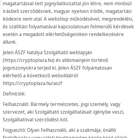
magatartással tett jognyilatkozattal jön létre, nem minősül
írásbeli szerződésnek, magyar nyelven íródik, magatartási
kódexre nem utal. A webshop működésével, megrendelési,
és szállítási folyamatával kapcsolatosan felmerülő kérdések
esetén a megadott elérhetőségeinken rendelkezésére
állunk.
Jelen ÁSZF hatálya Szolgáltató weblapján
(https://cryptoplaza.hu) és aldomainjein történő
jogviszonyokra terjed ki. Jelen ÁSZF folyamatosan
elérhető a következő weboldalról:
https://cryptoplaza.hu/aszf
Definíciók:
Felhasználó: Bármely természetes, jogi személy, vagy
szervezet, aki Szolgáltató szolgáltatásait igénybe veszi,
Szolgáltatóval szerződést köt.
Fogyasztó: Olyan Felhasználó, aki a szakmája, önálló
foglalkozása vagy üzleti tevékenysége körén kívül eljáró