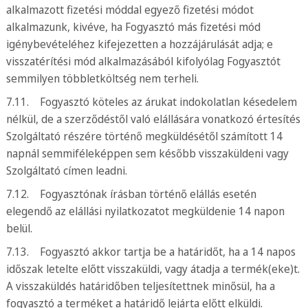
alkalmazott fizetési móddal egyező fizetési módot
alkalmazunk, kivéve, ha Fogyasztó más fizetési mód
igénybevételéhez kifejezetten a hozzájárulását adja; e
visszatérítési mód alkalmazásából kifolyólag Fogyasztót
semmilyen többletköltség nem terheli.
7.11. Fogyasztó köteles az árukat indokolatlan késedelem
nélkül, de a szerződéstől való elállására vonatkozó értesítés
Szolgáltató részére történő megküldésétől számított 14
napnál semmiféleképpen sem később visszaküldeni vagy
Szolgáltató címen leadni.
7.12. Fogyasztónak írásban történő elállás esetén
elegendő az elállási nyilatkozatot megküldenie 14 napon
belül.
7.13. Fogyasztó akkor tartja be a határidőt, ha a 14 napos
időszak letelte előtt visszaküldi, vagy átadja a termék(eke)t.
A visszaküldés határidőben teljesítettnek minősül, ha a
fogyasztó a terméket a határidő lejárta előtt elküldi.