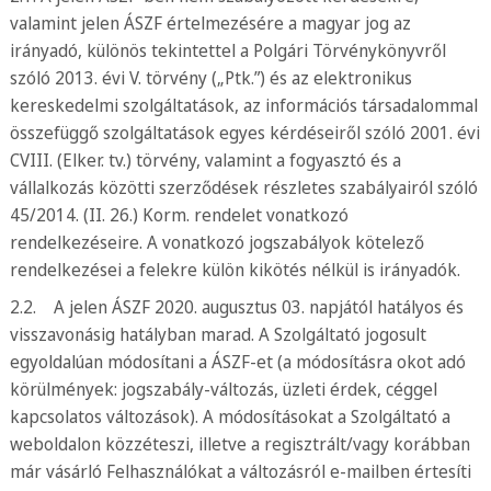
valamint jelen ÁSZF értelmezésére a magyar jog az
irányadó, különös tekintettel a Polgári Törvénykönyvről
szóló 2013. évi V. törvény („Ptk.”) és az elektronikus
kereskedelmi szolgáltatások, az információs társadalommal
összefüggő szolgáltatások egyes kérdéseiről szóló 2001. évi
CVIII. (Elker. tv.) törvény, valamint a fogyasztó és a
vállalkozás közötti szerződések részletes szabályairól szóló
45/2014. (II. 26.) Korm. rendelet vonatkozó
rendelkezéseire. A vonatkozó jogszabályok kötelező
rendelkezései a felekre külön kikötés nélkül is irányadók.
2.2. A jelen ÁSZF 2020. augusztus 03. napjától hatályos és
visszavonásig hatályban marad. A Szolgáltató jogosult
egyoldalúan módosítani a ÁSZF-et (a módosításra okot adó
körülmények: jogszabály-változás, üzleti érdek, céggel
kapcsolatos változások). A módosításokat a Szolgáltató a
weboldalon közzéteszi, illetve a regisztrált/vagy korábban
már vásárló Felhasználókat a változásról e-mailben értesíti