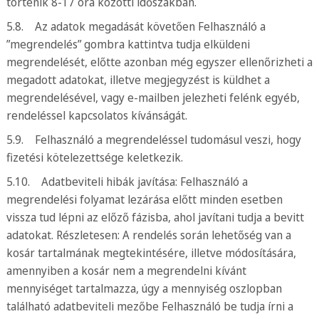
történik 8-17 óra közötti időszakban.
5.8. Az adatok megadását követően Felhasználó a
”megrendelés” gombra kattintva tudja elküldeni
megrendelését, előtte azonban még egyszer ellenőrizheti a
megadott adatokat, illetve megjegyzést is küldhet a
megrendelésével, vagy e-mailben jelezheti felénk egyéb,
rendeléssel kapcsolatos kívánságát.
5.9. Felhasználó a megrendeléssel tudomásul veszi, hogy
fizetési kötelezettsége keletkezik.
5.10. Adatbeviteli hibák javítása: Felhasználó a
megrendelési folyamat lezárása előtt minden esetben
vissza tud lépni az előző fázisba, ahol javítani tudja a bevitt
adatokat. Részletesen: A rendelés során lehetőség van a
kosár tartalmának megtekintésére, illetve módosítására,
amennyiben a kosár nem a megrendelni kívánt
mennyiséget tartalmazza, úgy a mennyiség oszlopban
található adatbeviteli mezőbe Felhasználó be tudja írni a