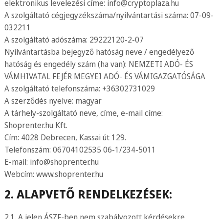
elektronikus levelezési címe:
info@cryptoplaza.hu
A szolgáltató cégjegyzékszáma/nyilvántartási száma: 07-09-
032211
A szolgáltató adószáma: 29222120-2-07
Nyilvántartásba bejegyző hatóság neve / engedélyező
hatóság és engedély szám (ha van): NEMZETI ADÓ- ÉS
VÁMHIVATAL FEJÉR MEGYEI ADÓ- ÉS VÁMIGAZGATÓSÁGA
A szolgáltató telefonszáma: +36302731029
A szerződés nyelve: magyar
A tárhely-szolgáltató neve, címe, e-mail címe:
Shoprenter.hu Kft.
Cím: 4028 Debrecen, Kassai út 129.
Telefonszám: 06704102535 06-1/234-5011
E-mail:
info@shoprenter.hu
Webcím: www.shoprenter.hu
2. ALAPVETŐ RENDELKEZÉSEK:
2.1. A jelen ÁSZF-ben nem szabályozott kérdésekre,