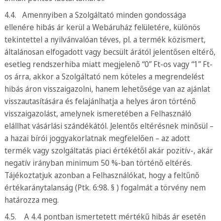
4.4. Amennyiben a Szolgáltató minden gondossága
ellenére hibás ár kerül a Webáruház felületére, különös
tekintettel a nyilvánvalóan téves, pl. a termék közismert,
általánosan elfogadott vagy becsült árától jelentősen eltérő,
esetleg rendszerhiba miatt megjelenő “0” Ft-os vagy “1” Ft-
os árra, akkor a Szolgáltató nem köteles a megrendelést
hibás áron visszaigazolni, hanem lehetősége van az ajánlat
visszautasítására és felajánlhatja a helyes áron történő
visszaigazolást, amelynek ismeretében a Felhasználó
elállhat vásárlási szándékától. Jelentős eltérésnek minősül –
a hazai bírói joggyakorlatnak megfelelően – az adott
termék vagy szolgáltatás piaci értékétől akár pozitív-, akár
negatív irányban minimum 50 %-ban történő eltérés.
Tájékoztatjuk azonban a Felhasználókat, hogy a feltűnő
értékaránytalanság (Ptk. 6:98. § ) fogalmát a törvény nem
határozza meg.
4.5. A 4.4 pontban ismertetett mértékű hibás ár esetén