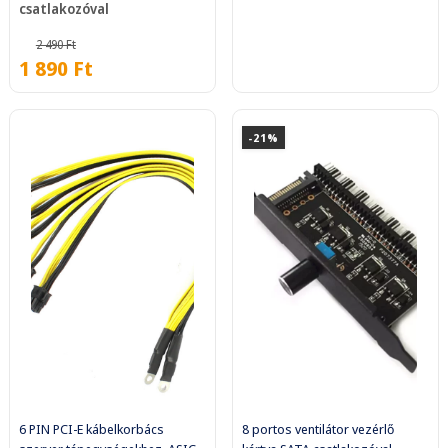
csatlakozóval
2 490
Ft
1 890
Ft
-21%
6 PIN PCI-E kábelkorbács
8 portos ventilátor vezérlő