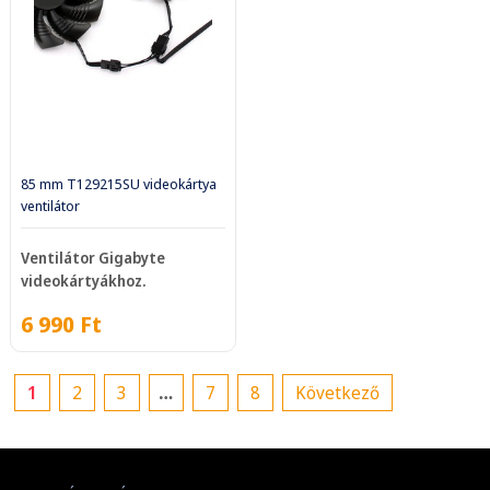
85 mm T129215SU videokártya
ventilátor
Ventilátor Gigabyte
videokártyákhoz.
6 990
Ft
1
2
3
…
7
8
Következő