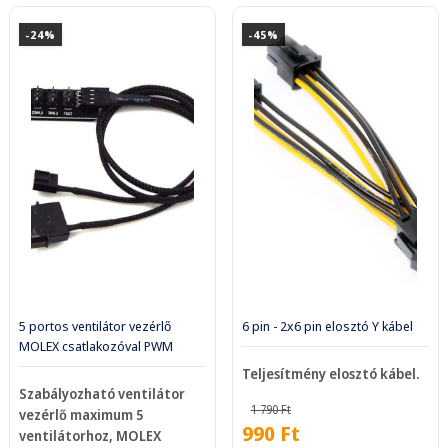
-24%
-45%
5 portos ventilátor vezérlő
6 pin - 2x6 pin elosztó Y kábel
MOLEX csatlakozóval PWM
Teljesítmény elosztó kábel.
Szabályozható ventilátor
1 790
Ft
vezérlő maximum 5
990
Ft
ventilátorhoz, MOLEX