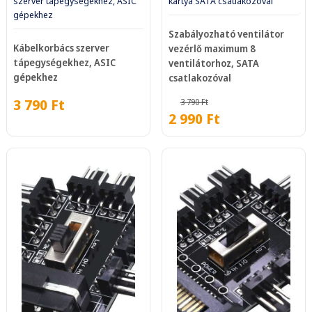
szerver tápegységekhez, ASIC
kártya SATA csatlakozóval
gépekhez
Szabályozható ventilátor
Kábelkorbács szerver
vezérlő maximum 8
tápegységekhez, ASIC
ventilátorhoz, SATA
gépekhez
csatlakozóval
3 790
Ft
3 790
Ft
2 990
Ft