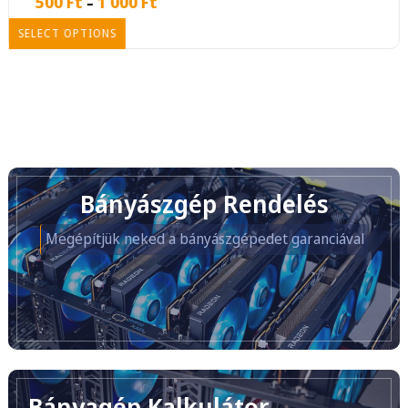
500
Ft
1 000
Ft
–
SELECT OPTIONS
Bányászgép Rendelés
Megépítjük neked a bányászgépedet garanciával
Bányagép Kalkulátor