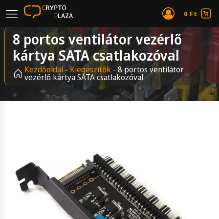
0
Ft
8 portos ventilátor vezérlő
kártya SATA csatlakozóval
Kezdőoldal
-
Kiegészítők
-
8 portos ventilátor
vezérlő kártya SATA csatlakozóval