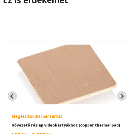
Kiegészítők
,
Karbantartás
Hővezető rézlap videokártyákhoz (copper thermal pad)