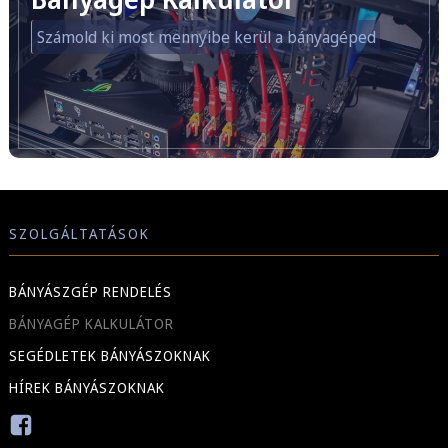
Számold ki most mennyibe kerül a bányagéped
SZOLGÁLTATÁSOK
BÁNYÁSZGÉP RENDELÉS
BÁNYAGÉP KALKULÁTOR
SEGÉDLETEK BÁNYÁSZOKNAK
HÍREK BÁNYÁSZOKNAK