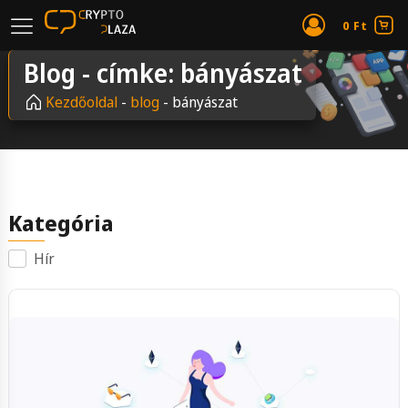
0
Ft
Blog -
címke: bányászat
Kezdőoldal
-
blog
-
bányászat
Kategória
Hír