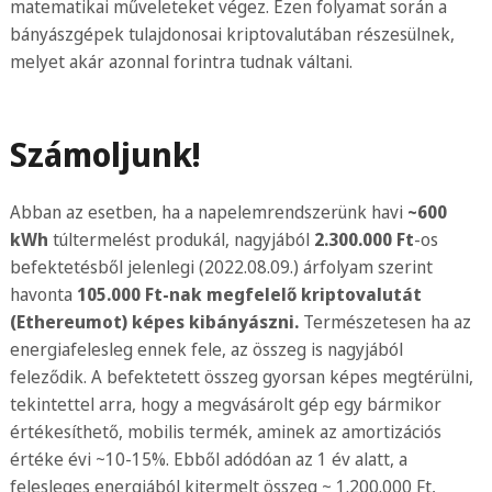
matematikai műveleteket végez. Ezen folyamat során a
bányászgépek tulajdonosai kriptovalutában részesülnek,
melyet akár azonnal forintra tudnak váltani.
Számoljunk!
Abban az esetben, ha a napelemrendszerünk havi
~600
kWh
túltermelést produkál, nagyjából
2.300.000 Ft
-os
befektetésből jelenlegi (2022.08.09.) árfolyam szerint
havonta
105.000 Ft-nak megfelelő kriptovalutát
(Ethereumot) képes kibányászni.
Természetesen ha az
energiafelesleg ennek fele, az összeg is nagyjából
feleződik. A befektetett összeg gyorsan képes megtérülni,
tekintettel arra, hogy a megvásárolt gép egy bármikor
értékesíthető, mobilis termék, aminek az amortizációs
értéke évi ~10-15%. Ebből adódóan az 1 év alatt, a
felesleges energiából kitermelt összeg ~ 1.200.000 Ft,