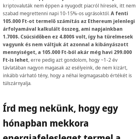
kriptovaluták nem éppen a nyugodt piacról híresek, itt nem
szabad megrettenni napi 10-15%-os ugrásoktól.
A fenti
105.000 Ft-ot termelő számítás az Ethereum jelenlegi
árfolyamával kalkulált összeg, ami napjainkban
1.700$. Csúcsidőben ez 4.800$ volt, így ha türelmesek
vagyunk és nem váltjuk át azonnal a kibányászott
mennyiséget, a 105.000 Ft-ból akár még havi 299.000
Ft-is lehet
, erre pedig azt gondolom, hogy ~1-2 év
távlatában nagyon magasak az esélyeink, de nem kizárt,
inkább várható tény, hogy a néhai legmagasabb értékét is
túlszárnyalja.
Írd meg nekünk, hogy egy
hónapban mekkora
energiafelesleget termel a