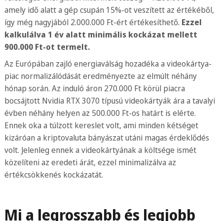
amely idő alatt a gép csupán 15%-ot veszített az értékéből,
így még nagyjából 2.000.000 Ft-ért értékesíthető.
Ezzel
kalkulálva 1 év alatt minimális kockázat mellett
900.000 Ft-ot termelt.
Az Európában zajló energiaválság hozadéka a videokártya-
piac normalizálódását eredményezte az elmúlt néhány
hónap során. Az induló áron 270.000 Ft körül piacra
bocsájtott Nvidia RTX 3070 típusú videokártyák ára a tavalyi
évben néhány helyen az 500.000 Ft-os határt is elérte.
Ennek oka a túlzott kereslet volt, ami minden kétséget
kizáróan a kriptovaluta bányászat utáni magas érdeklődés
volt. Jelenleg ennek a videokártyának a költsége ismét
közelíteni az eredeti árát, ezzel minimalizálva az
értékcsökkenés kockázatát.
Mi a legrosszabb és legjobb