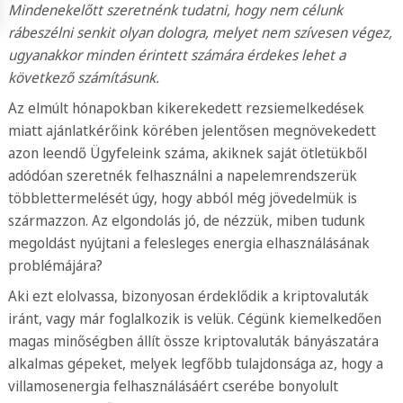
Mindenekelőtt szeretnénk tudatni, hogy nem célunk
rábeszélni senkit olyan dologra, melyet nem szívesen végez,
ugyanakkor minden érintett számára érdekes lehet a
következő számításunk.
Az elmúlt hónapokban kikerekedett rezsiemelkedések
miatt ajánlatkérőink körében jelentősen megnövekedett
azon leendő Ügyfeleink száma, akiknek saját ötletükből
adódóan szeretnék felhasználni a napelemrendszerük
többlettermelését úgy, hogy abból még jövedelmük is
származzon. Az elgondolás jó, de nézzük, miben tudunk
megoldást nyújtani a felesleges energia elhasználásának
problémájára?
Aki ezt elolvassa, bizonyosan érdeklődik a kriptovaluták
iránt, vagy már foglalkozik is velük. Cégünk kiemelkedően
magas minőségben állít össze kriptovaluták bányászatára
alkalmas gépeket, melyek legfőbb tulajdonsága az, hogy a
villamosenergia felhasználásáért cserébe bonyolult