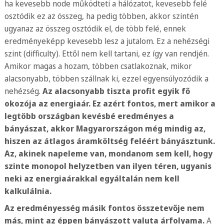
ha kevesebb node működteti a hálózatot, kevesebb felé
osztódik ez az összeg, ha pedig többen, akkor szintén
ugyanaz az összeg osztódik el, de több felé, ennek
eredményeképp kevesebb lesz a jutalom. Ez a nehézségi
szint (difficulty). Ettől nem kell tartani, ez így van rendjén.
Amikor magas a hozam, többen csatlakoznak, mikor
alacsonyabb, többen szállnak ki, ezzel egyensúlyozódik a
nehézség.
Az alacsonyabb tiszta profit egyik fő
okozója az energiaár.
Ez azért fontos, mert amikor a
legtöbb országban kevésbé eredményes a
bányászat, akkor Magyarországon még mindig az,
hiszen az átlagos áramköltség feléért bányásztunk.
Az, akinek napeleme van, mondanom sem kell, hogy
szinte monopol helyzetben van ilyen téren, ugyanis
neki az energiaárakkal egyáltalán nem kell
kalkulálnia.
Az eredményesség másik fontos összetevője nem
más, mint az éppen bányászott valuta árfolyama.
A