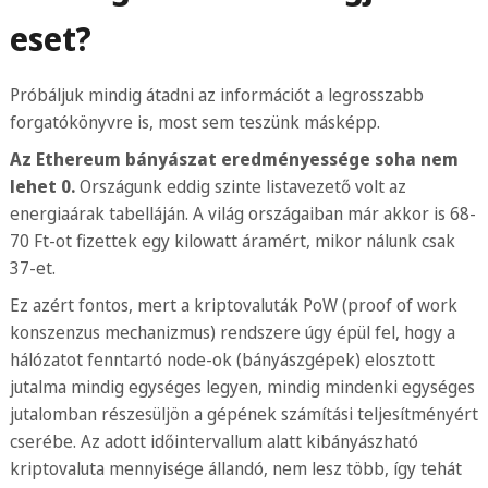
eset?
Próbáljuk mindig átadni az információt a legrosszabb
forgatókönyvre is, most sem teszünk másképp.
Az Ethereum bányászat eredményessége soha nem
lehet 0.
Országunk eddig szinte listavezető volt az
energiaárak tabelláján. A világ országaiban már akkor is 68-
70 Ft-ot fizettek egy kilowatt áramért, mikor nálunk csak
37-et.
Ez azért fontos, mert a kriptovaluták PoW (proof of work
konszenzus mechanizmus) rendszere úgy épül fel, hogy a
hálózatot fenntartó node-ok (bányászgépek) elosztott
jutalma mindig egységes legyen, mindig mindenki egységes
jutalomban részesüljön a gépének számítási teljesítményért
cserébe. Az adott időintervallum alatt kibányászható
kriptovaluta mennyisége állandó, nem lesz több, így tehát