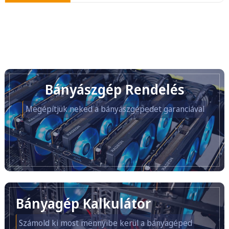
Bányászgép Rendelés
Megépítjük neked a bányászgépedet garanciával
Bányagép Kalkulátor
Számold ki most mennyibe kerül a bányagéped