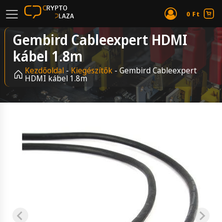
0
Ft
Gembird Cableexpert HDMI
kábel 1.8m
Kezdőoldal
-
Kiegészítők
-
Gembird Cableexpert
HDMI kábel 1.8m