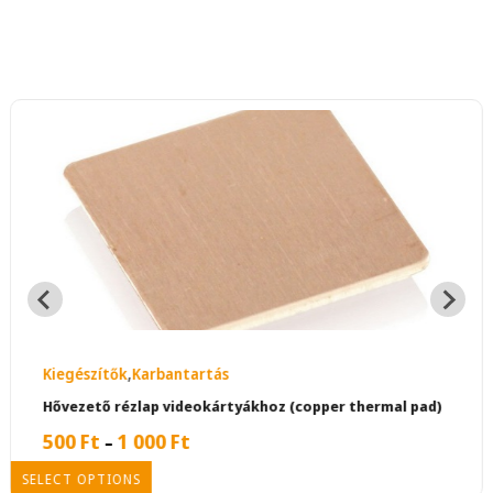
Kiegészítők
,
Karbantartás
Hővezető rézlap videokártyákhoz (copper thermal pad)
500
Ft
1 000
Ft
–
SELECT OPTIONS