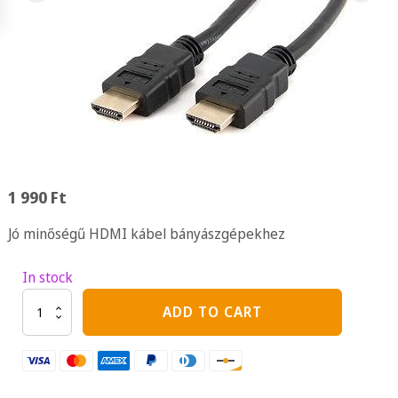
1 990
Ft
Jó minőségű HDMI kábel bányászgépekhez
In stock
Gembird
ADD TO CART
Cableexpert
HDMI
kábel
1.8m
quantity