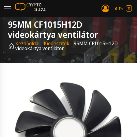
0
Ft
95MM CF1015H12D
videokártya ventilátor
Kezdőoldal
-
Kiegészítők
-
95MM CF1015H12D
videokártya ventilátor