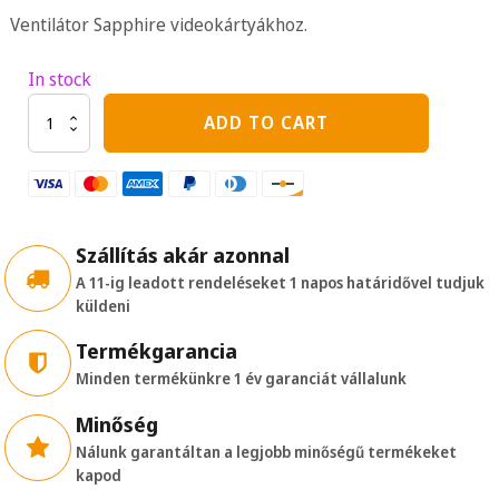
Ventilátor Sapphire videokártyákhoz.
In stock
95MM
ADD TO CART
CF1015H12D
videokártya
ventilátor
quantity
Szállítás akár azonnal
A 11-ig leadott rendeléseket 1 napos határidővel tudjuk
küldeni
Termékgarancia
Minden termékünkre 1 év garanciát vállalunk
Minőség
Nálunk garantáltan a legjobb minőségű termékeket
kapod