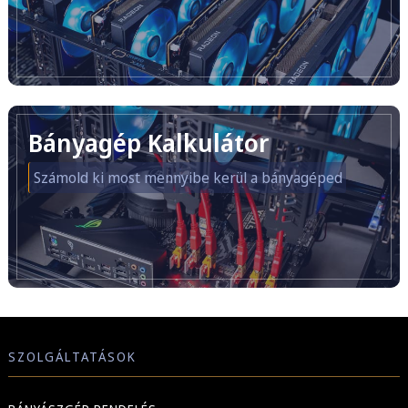
Bányagép Kalkulátor
Számold ki most mennyibe kerül a bányagéped
SZOLGÁLTATÁSOK