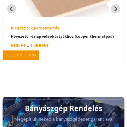
Kiegészítők
,
Karbantartás
Hővezető rézlap videokártyákhoz (copper thermal pad)
500
Ft
1 000
Ft
–
SELECT OPTIONS
Bányászgép Rendelés
Megépítjük neked a bányászgépedet garanciával