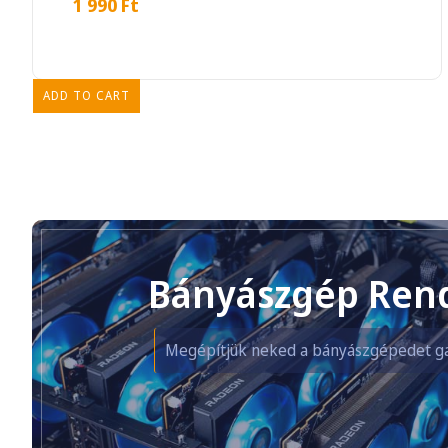
1 990
Ft
ADD TO CART
Bányászgép Ren
Megépítjük neked a bányászgépedet ga