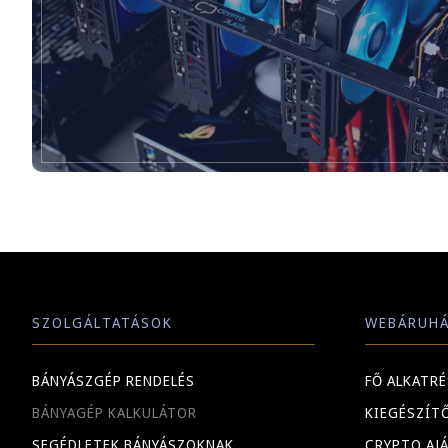
SZOLGÁLTATÁSOK
WEBÁRUH
BÁNYÁSZGÉP RENDELÉS
FŐ ALKATR
BÁNYAGÉP KALKULÁTOR
KIEGÉSZÍT
SEGÉDLETEK BÁNYÁSZOKNAK
CRYPTO AJ