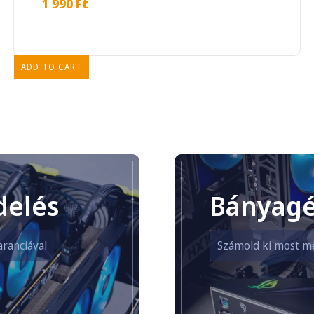
1 990
Ft
ADD TO CART
delés
Bányagé
ranciával
Számold ki most m