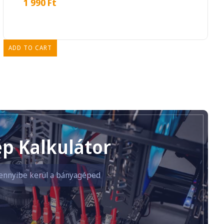
1 990
Ft
ADD TO CART
p Kalkulátor
ennyibe kerül a bányagéped