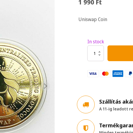
1 990
Ft
Uniswap Coin
In stock
Uniswap
Coin
quantity
Szállítás aká
A 11-ig leadott r
Termékgaran
Minden termékünk