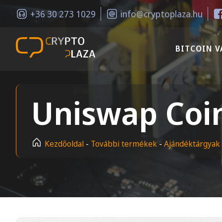
+36 30 273 1029
info@cryptoplaza.hu
BITCOIN V
Uniswap Coi
Kezdőoldal
-
További termékek
-
Ajándéktárgyak