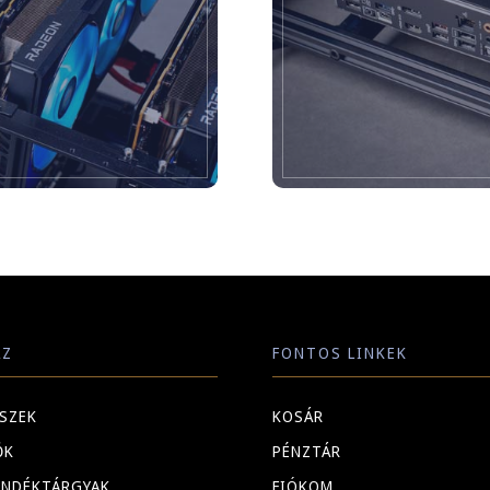
ÁZ
FONTOS LINKEK
ÉSZEK
KOSÁR
ŐK
PÉNZTÁR
ÁNDÉKTÁRGYAK
FIÓKOM