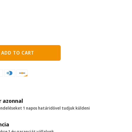
ADD TO CART
r azonnal
endeléseket 1 napos határidővel tudjuk küldeni
cia
re 1 év garanciát vállalunk