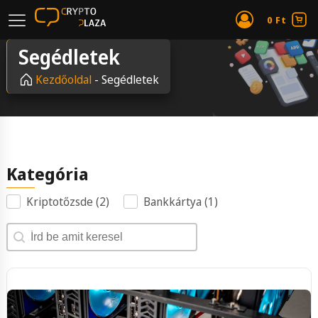
0
Ft
Segédletek
Kezdőoldal
-
Segédletek
Kategória
Kriptotőzsde
(2)
Bankkártya
(1)
Search