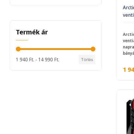
Arct
venti
Termék ár
Arcti
venti
napra
Termék ár
bányá
1 940 Ft. - 14 990 Ft.
Törlés
1 9