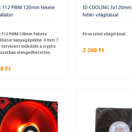
ic F12 PWM 120mm fekete
ID-COOLING 3x120mm v
állátor
fehér világítással
c F12 PWM 120mm fekete
Piros színű világítással.
állátor bányagépekbe. A heti 7
 tervezett műkdöés a crypto
2 260
Ft
szatban elengedhetetlen.
40
Ft