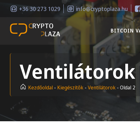
+36 30 273 1029
info@cryptoplaza.hu
BITCOIN V
Ventilátorok
Kezdőoldal
-
Kiegészítők
-
Ventilátorok
-
Oldal 2