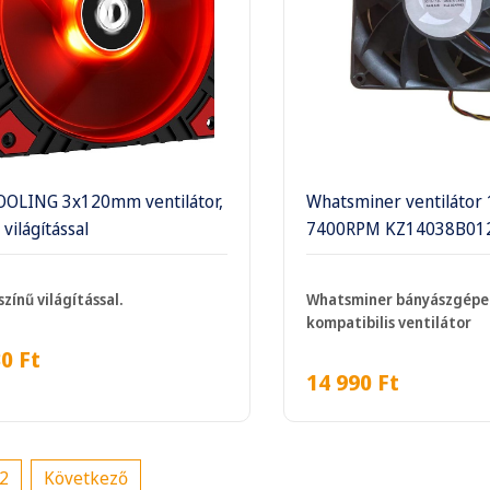
OOLING 3x120mm ventilátor,
Whatsminer ventilátor 
 világítással
7400RPM KZ14038B01
színű világítással.
Whatsminer bányászgépe
kompatibilis ventilátor
30
Ft
14 990
Ft
2
Következő