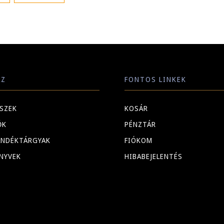
ÁZ
FONTOS LINKEK
ÉSZEK
KOSÁR
ŐK
PÉNZTÁR
ÁNDÉKTÁRGYAK
FIÓKOM
NYVEK
HIBABEJELENTÉS