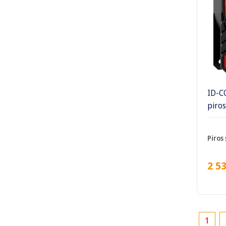
ID-C
piros
Piros 
2 5
1