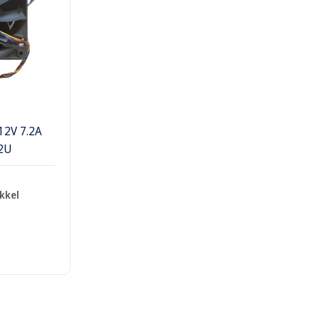
12V 7.2A
2U
kkel