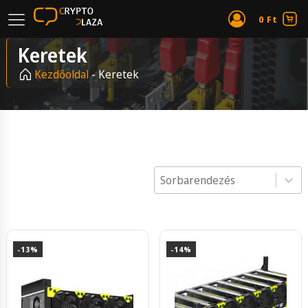
0
Ft
Keretek
Kezdőoldal
-
Keretek
Product Order
Product Order
-13%
-14%