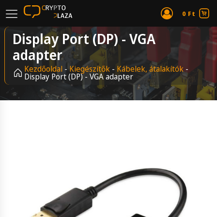
0
Ft
Display Port (DP) - VGA
adapter
Kezdőoldal
-
Kiegészítők
-
Kábelek, átalakítók
-
Display Port (DP) - VGA adapter