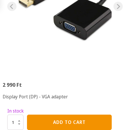
2 990
Ft
Display Port (DP) - VGA adapter
In stock
Display
ADD TO CART
Port