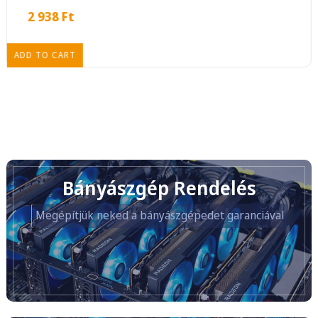
2 938
Ft
ADD TO CART
Bányászgép Rendelés
Megépítjük neked a bányászgépedet garanciával