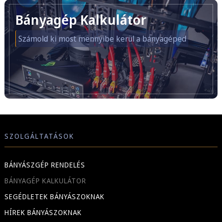
Bányagép Kalkulátor
Számold ki most mennyibe kerül a bányagéped
SZOLGÁLTATÁSOK
BÁNYÁSZGÉP RENDELÉS
BÁNYAGÉP KALKULÁTOR
SEGÉDLETEK BÁNYÁSZOKNAK
HÍREK BÁNYÁSZOKNAK